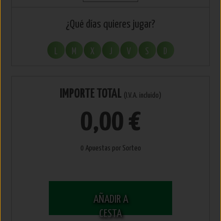
¿Qué días quieres jugar?
L
M
X
J
V
S
D
IMPORTE TOTAL
(I.V.A. incluido)
0,00 €
0 Apuestas por Sorteo
AÑADIR A
CESTA