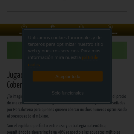
JUEGO SEGURO
GARANTÍA MERCALOTERIA.COM
SOPORTE DE AYUDA
NI GASTOS NI COMISIONES
Utilizamos cookies funcionales y de
terceros para optimizar nuestro sitio
Cómo Jugar
web y nuestros servicios. Para más
información mira nuestra
politica de
cookies
Jugadas Mágicas de Bonoloto: Máxima
Aceptar todo
Cobertura al Mejor Precio
Solo funcionales
¿Te imaginas jugar con casi la mitad de los números del bombo por el precio
de una cena? Las Jugadas Mágicas son combinaciones especiales diseñadas
por Mercaloteria para quienes quieren abarcar muchos números optimizando
el presupuesto al máximo.
Son el equilibrio perfecto entre azar y estrategia matemática,
permitiéndote ahorrar hasta un 98% respecto a las apuestas múltiples