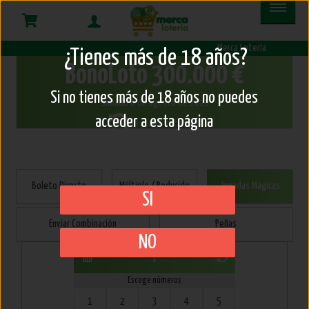
Bonoloto
Merca Lotería
¿Tienes más de 18 años?
BonoLoto
300.000 €
Jugadas
M�gicas
Si no tienes más de 18 años no puedes
Sábado 8 de agosto de 2026
acceder a esta página
Se acabó el tiempo
Boleto Directo
Múltiple / Reducido
Jugadas Mágicas
SI
Enviar Combinación
Peñas
NO
1
Escoge números
1
2
3
4
5